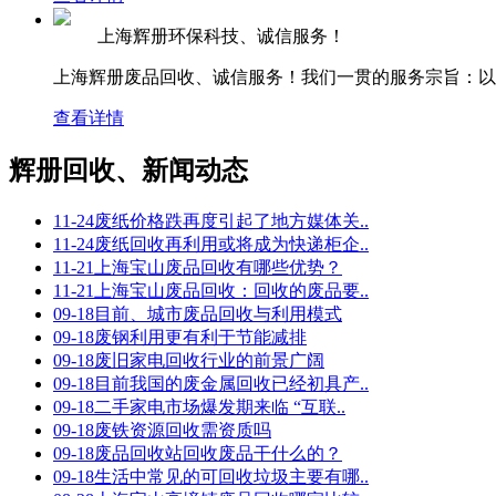
上海辉册环保科技、诚信服务！
上海辉册废品回收、诚信服务！我们一贯的服务宗旨：以价
查看详情
辉册回收、新闻动态
11-24
废纸价格跌再度引起了地方媒体关..
11-24
废纸回收再利用或将成为快递柜企..
11-21
上海宝山废品回收有哪些优势？
11-21
上海宝山废品回收：回收的废品要..
09-18
目前、城市废品回收与利用模式
09-18
废钢利用更有利于节能减排
09-18
废旧家电回收行业的前景广阔
09-18
目前我国的废金属回收已经初具产..
09-18
二手家电市场爆发期来临 “互联..
09-18
废铁资源回收需资质吗
09-18
废品回收站回收废品干什么的？
09-18
生活中常见的可回收垃圾主要有哪..